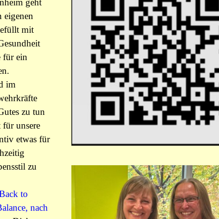
nheim geht
n eigenen
füllt mit
 Gesundheit
 für ein
en.
d im
wehrkräfte
Gutes zu tun
 für unsere
ntiv etwas für
hzeitig
ensstil zu
Back to
Balance, nach